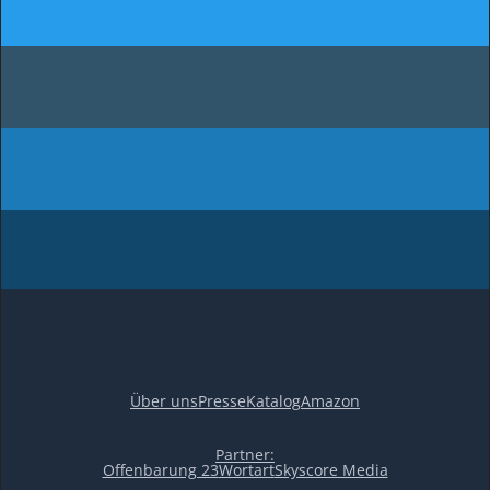
Über uns
Presse
Katalog
Amazon
Partner:
Offenbarung 23
Wortart
Skyscore Media